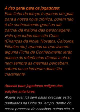
Aviso geral para os jogadores:
Esta linha do tempo é apenas um guia 
para a nossa nova crônica, porém não 
é de conhecimento geral ou até 
parcial da maioria das personagens, 
visto que todos elas são Crias 
(Crianças da Noite, Novatos, Calouros, 
Filhotes etc), apenas os que tiverem 
alguma Ficha de Conhecimento terão 
acesso às referências diretas a ela e 
nem sempre as mesmas percebem, 
sabem ou se lembram delas tão 
claramente.
Apenas para jogadores antigos das 
edições anteriores:
Alguns eventos sem datas precisas estão 
pontuados na Linha do Tempo, dentro do 
nosso processo de escolhas, outros não, e 