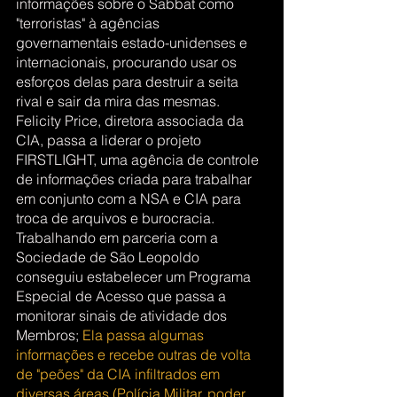
informações sobre o Sabbat como 
"terroristas" à agências 
governamentais estado-unidenses e 
internacionais, procurando usar os 
esforços delas para destruir a seita 
rival e sair da mira das mesmas.
Felicity Price, diretora associada da 
CIA, passa a liderar o projeto 
FIRSTLIGHT, uma agência de controle 
de informações criada para trabalhar 
em conjunto com a NSA e CIA para 
troca de arquivos e burocracia. 
Trabalhando em parceria com a 
Sociedade de São Leopoldo 
conseguiu estabelecer um Programa 
Especial de Acesso que passa a 
monitorar sinais de atividade dos 
Membros; 
Ela passa algumas 
informações e recebe outras de volta 
de "peões" da CIA infiltrados em 
diversas áreas (Polícia Militar, poder 