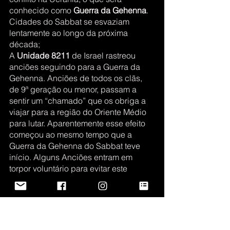
conhecido como 
Guerra da Gehenna
. 
Cidades do Sabbat se esvaziam 
lentamente ao longo da próxima 
década;
A 
Unidade 8211
 de Israel rastreou 
anciões seguindo para a Guerra da 
Gehenna. Anciões de todos os clãs, 
de 9ª geração ou menor, passam a 
sentir um “chamado” que os obriga a 
viajar para a região do Oriente Médio 
para lutar. Aparentemente esse efeito 
começou ao mesmo tempo que a 
Guerra da Gehenna do Sabbat teve 
início. Alguns Anciões entram em 
torpor voluntário para evitar este 
fenômeno conhecido como 
“
Beckoning
“ (O Chamado ou 
A 
Demanda
).
Jalan Aajav, Serafim da Mão Negra é 
morto pela Segunda Inquisição.