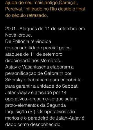
ajuda de seu mais antigo Carniçal, 
Percival, infiltrado no Rio desde o final 
do século retrasado. 
2001 - Ataques de 11 de setembro em 
Nova Iorque.
De Pollonia reivindica 
responsabilidade parcial pelos 
ataques de 11 de setembro 
direcionada aos Membros.
Aajav e Vasantasena elaboram a 
personificação de Galbraith por 
Sikorsky e trabalham para encobri-la 
para garantir a unidade do Sabbat.
Jalan-Aajav é atacado por 14 
operativos -presume-se que sejam 
proto-elementos da Segunda 
Inquisição (SI). Os operativos são 
mortos e o paradeiro de Jalan-Aajav é 
dado como desconhecido.