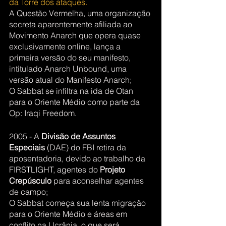
da Torre dos ataques.
A Questão Vermelha, uma organização 
secreta aparentemente afiliada ao 
Movimento Anarch que opera quase 
exclusivamente online, lança a 
primeira versão do seu manifesto, 
intitulado Anarch Unbound, uma 
versão atual do Manifesto Anarch;          
O Sabbat se infiltra na ida de Otan 
para o Oriente Médio como parte da 
Op: Iraqi Freedom.     
2005 - A 
Divisão de Assuntos 
Especiais
 (DAE) do FBI retira da 
aposentadoria, devido ao trabalho da 
FIRSTLIGHT, agentes do 
Projeto 
Crepúsculo
 para aconselhar agentes 
de campo;
O Sabbat começa sua lenta migração 
para o Oriente Médio e áreas em 
conflito na Ucrânia, o que será 