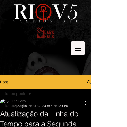
Post
Todos posts
Rio Larp
Todos posts
15 de jun. de 2023
34 min de leitura
Atualização da Linha do
A Crônica
Tempo para a Segunda
Home