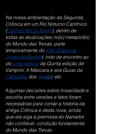
Na nossa ambientação da Segunda 
Crônica em um Rio Noturno Canônico 
(
Cannon Rio by Night
), dentro de 
todas as atualizações no(s) metaplot(s) 
do Mundo das Trevas, parte 
temporalmente do
V20: Diário da 
Jyhad de Becket
t, indo de encontro ao 
do
Livro básico
 da Quinta edição de 
Vampiro: A Máscara e aos Guias da
Camarilla
, dos
Ana
r
ch
 etc.
A
lgumas decisões sobre linearidade e 
escolha entre versões e fatos foram 
necessárias para contar a história da 
antiga Crônica e desta nova, ainda 
que ela siga a premissa do Narrador 
não confiável, condição fundamental 
do Mundo das Trevas.