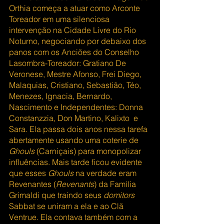
Orthia começa a atuar como Arconte 
Toreador em uma silenciosa 
intervenção na Cidade Livre do Rio 
Noturno, negociando por debaixo dos 
panos com os Anciões do Conselho 
Lasombra-Toreador: Gratiano De 
Veronese, Mestre Afonso, Frei Diego, 
Malaquias, Cristiano, Sebastião, Téo, 
Menezes, Ignacia, Bernardo, 
Nascimento e Independentes: Donna 
Constanzzia, Don Martino, Kalixto  e 
Sara. Ela passa dois anos nessa tarefa 
abertamente usando uma coterie de 
Ghouls
 (Carniçais) para monopolizar 
influências. Mais tarde ficou evidente 
que esses 
Ghouls 
na verdade eram 
Revenantes (
Revenants
) da Família 
Grimaldi que traindo seus 
domitors
Sabbat se uniram a ela e ao Clã 
Ventrue. Ela contava também com a 