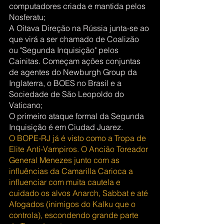
computadores criada e mantida pelos 
Nosferatu;
A Oitava Direção na Rússia junta-se ao 
que virá a ser chamado de Coalizão 
ou "Segunda Inquisição" pelos 
Cainitas. Começam ações conjuntas 
de agentes do Newburgh Group da 
Inglaterra, o BOES no Brasil e a 
Sociedade de São Leopoldo do 
Vaticano;
O primeiro ataque formal da Segunda 
Inquisição é em Ciudad Juarez.
O BOPE-RJ já é visto como a Tropa de 
Elite Anti-Vampiros. O Ancião Toreador 
General Menezes junto com as 
influências da Camarilla Carioca a 
influenciar com muita cautela e 
cuidado os alvos Anarch, Sabbat e até 
Afogados (inimigos do Kalku que o 
controla), escondendo grande parte 