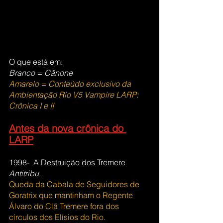
O que está em:
Branco = Cânone
Amarelo = Conteúdo exclusivo da 
Ambientação Rio V5 Vampire LARP: 
Crônica I e II
Antes da nova crônica do 
LARP
1998-  A Destruição dos Tremere 
Antitribu. 
Queda da Cabala de Seguidores de 
Goratrix que mantinham o Regente 
Álvaro do Clã Tremere fora dos 
círculos dos Elísios do Rio.