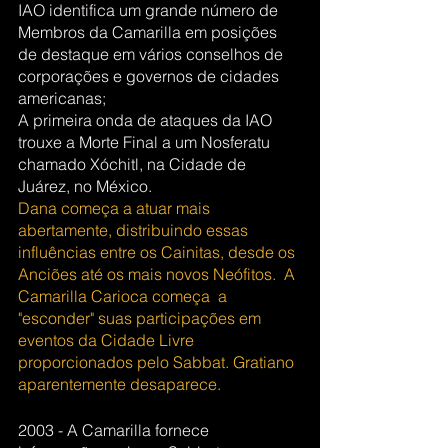
IAO identifica um grande número de 
Membros da Camarilla em posições 
de destaque em vários conselhos de 
corporações e governos de cidades 
americanas;
A primeira onda de ataques da IAO 
trouxe a Morte Final a um Nosferatu 
chamado Xóchitl, na Cidade de 
Juárez, no México.
Dana começa a atuar mais 
abertamente, distribuindo essas 
influências entre os Cainitas, desde os 
Anciões até os mais novos Neófitos.  A 
Camarilla Carioca começa  a 
"esconder" suas participações em 
eventos da Cidade Livre 
proporcionados pelo Sabbat. Gratiano 
aparentemente desaparece.
2003 - A Camarilla fornece 