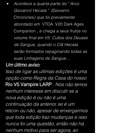
Acontece a quarta parte do " Arco 
Giovanni/ Hecata "  (
Giovanni 
Chronicles
) que foi previamente 
abordado em  
VTDA: V20 Dark Ages 
Companion 
, e chega a seus frutos no 
volume final em V5: Cultos dos Deuses 
de Sangue, quando o Clã Hecata 
serão formados repaginando todas as 
suas Linhagens de Sangue...
Um último aviso
: 
Isso de ligar as ultimas edições é uma 
opção como Regra da Casa do nosso 
Rio V5 Vampire LARP
. Nós não temos 
nenhum interesse em discutir se a 
nova edição é ou não é uma 
continuação da anterior, se é um 
retcon
 ou não, apesar de enxergarmos 
que toda edição traz mudanças e isso 
nunca foi uma questão, então não há 
nenhum motivo para ser agora, ao 