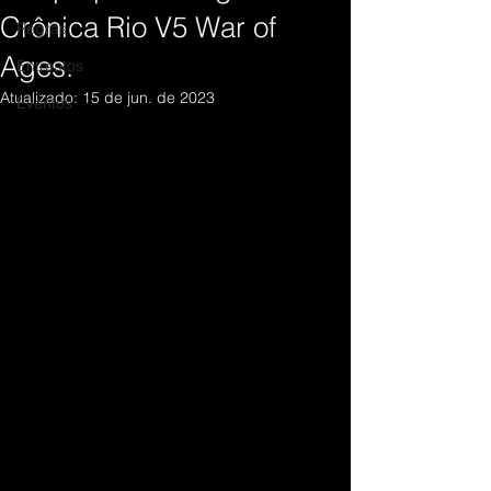
Crônica Rio V5 War of
Regras
Ages.
Entreatos
Atualizado:
15 de jun. de 2023
Eventos