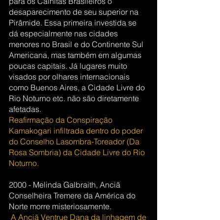
para os Cainitas Brasileiros o 
desaparecimento de seu superior na 
Pirâmide. Essa primeira investida se 
dá especialmente nas cidades 
menores no Brasil e do Continente Sul 
Americana, mas também em algumas 
poucas capitais. Já lugares muito 
visados por olhares internacionais 
como Buenos Aires, a Cidade Livre do 
Rio Noturno etc. não são diretamente 
afetadas.
Reafirmação da Conspiração 
Kamakogari infiltrada dentro do poder 
do Conselho Lasombra-Toreador (Da 
Rosa Sombria) da Cidade Livre do Rio 
Noturno. 
2000 - Melinda Galbraith, Anciã 
Conselheira Tremere da América do 
Norte morre misteriosamente. 
A Anciã Ventrue Dana da linhagem de 