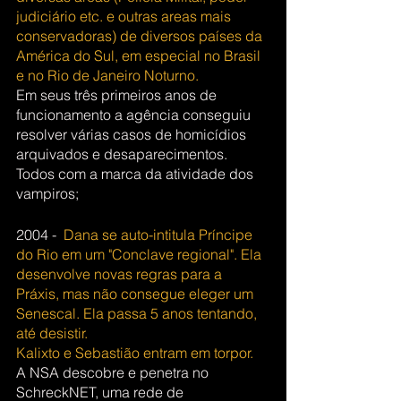
judiciário etc. e outras areas mais 
conservadoras) de diversos países da 
América do Sul, em especial no Brasil 
e no Rio de Janeiro Noturno.
Em seus três primeiros anos de 
funcionamento a agência conseguiu 
resolver várias casos de homicídios 
arquivados e desaparecimentos. 
Todos com a marca da atividade dos 
vampiros;
2004 -  
Dana se auto-intitula Príncipe 
do Rio em um "Conclave regional". Ela 
desenvolve novas regras para a 
Práxis, mas não consegue eleger um 
Senescal. Ela passa 5 anos tentando, 
até desistir. 
Kalixto e Sebastião entram em torpor. 
A NSA descobre e penetra no 
SchreckNET, uma rede de 