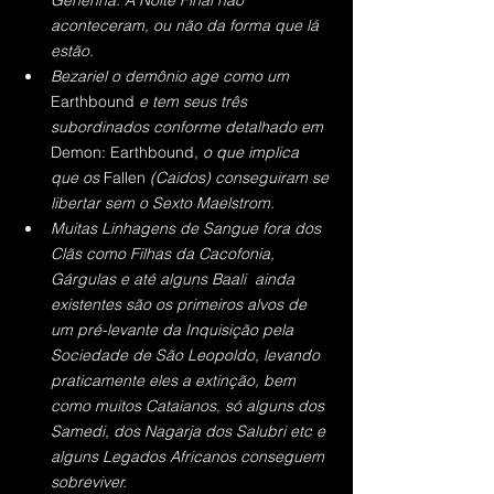
Gehenna: A Noite Final não 
aconteceram, ou não da forma que lá 
estão.
Bezariel o demônio age como um 
Earthbound 
e tem seus três 
subordinados conforme detalhado em 
Demon: Earthbound,
 o que implica 
que os 
Fallen
 (Caidos) conseguiram se 
libertar sem o Sexto Maelstrom.
Muitas Linhagens de Sangue fora dos 
Clãs como Filhas da Cacofonia, 
Gárgulas e até alguns Baali  ainda 
existentes são os primeiros alvos de 
um pré-levante da Inquisição pela 
Sociedade de São Leopoldo, levando 
praticamente eles a extinção, bem 
como muitos Cataianos, só alguns dos 
Samedi, dos Nagarja dos Salubri etc e 
alguns Legados Africanos conseguem 
sobreviver.