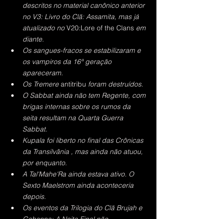
descritos no material canônico anterior 
no V3: Livro do Clã: Assamita, mas já 
atualizado no 
V20:Lore of the Clans
 em 
diante.
Os sangues-fracos se estabilizaram e 
os vampiros da 16ª geração 
apareceram.
Os Tremere 
antitribu 
foram destruídos.
O Sabbat ainda não tem Regente, com 
brigas internas sobre os rumos da 
seita resultam na Quarta Guerra 
Sabbat.
Kupala foi liberto no final das Crônicas 
da Transilvânia , mas ainda não atuou, 
por enquanto.
A Tal'Mahe'Ra ainda estava ativo. O 
Sexto Maelstrom ainda aconteceria 
depois.
Os eventos da Trilogia do Clã Brujah e 