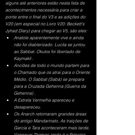
alguns até anteriores estão nesta lista de 
acontecimentos necessária para criar a 
ponte entre o final do V3 e as adições do 
V20 (em especial no Livro V20: Beckett's 
Jyhad Diary) para chegar ao V5, são eles:
Anatole aparentemente vive e ainda 
não foi diablerizado. Lucita se juntou 
ao Sabbat. Okulos foi libertado de 
Kaymakli .
Anciões de todo o mundo partem para 
o Chamado que os atrai para o Oriente 
Médio. O Sabbat (Sabá) se prepara 
para a Cruzada Gehenna (Guerra da 
Gehenna) .
A Estrela Vermelha apareceu e 
desapareceu.
Os Anarch retomaram grandes áreas 
do antigo Mandarinato. As traições de 
Garcia e Tara aconteceram mais tarde, 
Vannevar Thomas ainda é o Príncipe 