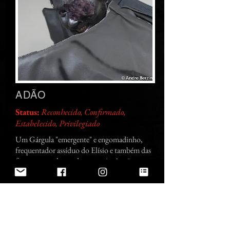
ADÃO
Status:
Reconhecido, Confirmado,
Estabelecido, Privilegiado
Um Gárgula "emergente" e engomadinho,
frequentador assíduo do Elísio e também das
festas carnavalescas dos mortais. Apoiava
abertamente o status de Cidade Livre, e às vezes
é visto com outros Gárgulas, que parecem estar
só de passagem pela cidade, sendo ele o único
realmente estabelecido na cidade. Foi aceito no
Novo Principado e ganhou o Status de Ancião
da Príncipe Dana. Boatos que ele teria vendido