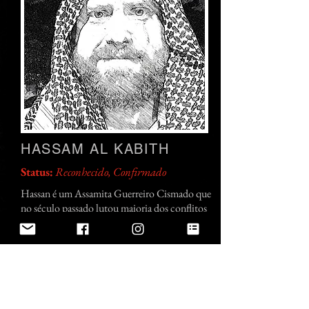
HASSAM AL KABITH
Status:
Reconhecido, Confirmado
Hassan é um Assamita Guerreiro Cismado que
no século passado lutou maioria dos conflitos
no continente africano (sempre contra os
opressores), oriente médio e guerras mundiais,
onde teria a fama de ter cumprido diversos
contratos de sangue . Durante a década de 70
esteve no rio de janeiro, e a partir dai
estabeleceu contato com Ibn Khaldum.