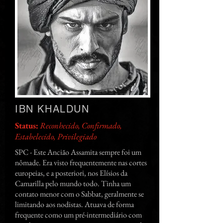
IBN KHALDUN
Status:
Reconhecido, Confirmado,
Estabelecido, Privilegiado
SPC - Este Ancião Assamita sempre foi um
nômade. Era visto frequentemente nas cortes
europeias, e a posteriori, nos Elísios da
Camarilla pelo mundo todo. Tinha um
contato menor com o Sabbat, geralmente se
limitando aos nodistas. Atuava de forma
frequente como um pré-intermediário com