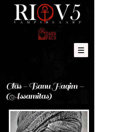
Clãs - Banu Haqim -
(Assamitas)