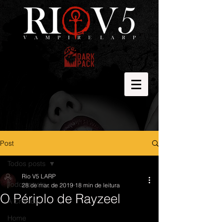
Post
Todos posts
Rio V5 LARP
Todos posts
28 de mar. de 2019
18 min de leitura
O Périplo de Rayzeel
A Crônica
Home