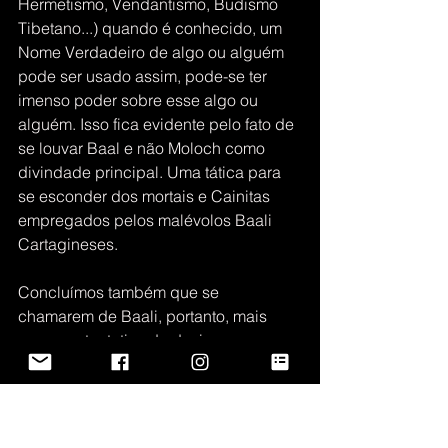
Hermetismo, Vendantismo, Budismo 
Tibetano...) quando é conhecido, um 
Nome Verdadeiro de algo ou alguém 
pode ser usado assim, pode-se ter 
imenso poder sobre esse algo ou 
alguém. Isso fica evidente pelo fato de 
se louvar Baal e não Moloch como 
divindade principal. Uma tática para 
se esconder dos mortais e Cainitas 
empregados pelos malévolos Baali 
Cartagineses.
Concluímos também que se 
chamarem de Baali, portanto, mais 
que uma tentativa de designar um 
nome de uma linhagem “importante” 
de senhores das trevas é , 
possivelmente, um termo para se 
esconder o Nome Verdadeiro da sua 