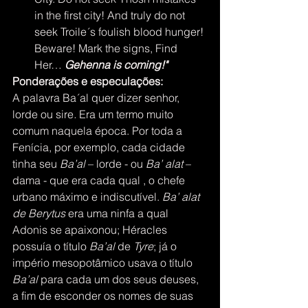
in the first city! And truly do not 
seek Troile´s foulish blood hunger! 
Beware! Mark the signs, Find 
Her… 
Gehenna is coming!"
Ponderações e especulações:
A palavra Ba´al quer dizer senhor, 
lorde ou sire
. 
Era um termo muito 
comum naquela época. Por toda a 
Fenícia, por exemplo, cada cidade 
tinha seu
 Ba’al 
– lorde - ou 
Ba’ alat
 – 
dama - que era cada qual , o chefe 
urbano máximo e indiscutível. 
Ba’ alat 
de Berytus 
era uma ninfa a qual 
Adonis se apaixonou; Héracles 
possuía o título 
Ba’al 
de 
Tyre
; já o 
império mesopotâmico usava o título 
Ba’al 
para cada um dos seus deuses, 
a fim de esconder os nomes de suas 