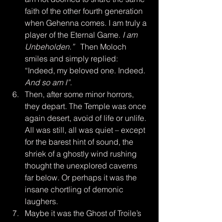
faith of the other fourth generation 
when Gehenna comes. I am truly a 
player of the Eternal Game. 
I am 
Unbeholden.”
   Then Moloch 
smiles and simply replied: 
“Indeed, my beloved one. Indeed. 
And so am I”.
Then, after some minor horrors, 
they depart. The Temple was once 
again desert, avoid of life or unlife. 
All was still, all was quiet – except 
for the barest hint of sound, the 
shriek of a ghostly wind rushing 
thought the unexplored caverns 
far below. Or perhaps it was the 
insane chortling of demonic 
laughers.
Maybe it was the Ghost of Troile’s 