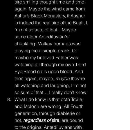
sire smiling thought time and time 
again. Maybe the wind came from 
Ashur’s Black Monastery, if Asshur 
is indeed the real sire of the Baali, I
´m not so sure of that... Maybe 
some other Antediluvian´s 
chuckling: Malkav perhaps was 
playing me a simple prank. Or 
maybe my beloved Father was 
watching all through my own Third 
Eye.Blood calls upon blood. And 
then again, maybe, 
maybe
 they´re 
all watching and laughing. I ‘m not 
so sure of that… I really don’t know.
What I do know is that both Troile 
and Moloch are wrong! All Fourth 
generation, through diablerie or 
not, 
regardless of 
sire
, are bound 
to the original Antediluvians with 