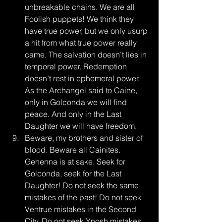
unbreakable chains. We are all 
Foolish puppets! We think they 
have true power, but we only usurp 
a hit from what true power really 
came. The salvation doesn’t lies in 
temporal power. Redemption 
doesn’t rest in ephemeral power. 
As the Archangel said to Caine, 
only in Golconda we will find 
peace. And only in the Last 
Daughter we will have freedom.
Beware, my brothers and sister of 
blood. Beware all Cainites. 
Gehenna is at sake. Seek for 
Golconda, seek for the Last 
Daughter! Do not seek the same 
mistakes of the past! Do not seek 
Ventrue mistakes in the Second 
City. Do not seek Ynosh mistakes 