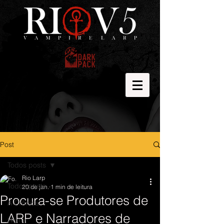
Post
Todos posts
Rio Larp
Todos posts
20 de jan.
1 min de leitura
Procura-se Produtores de
A Crônica
LARP e Narradores de
Home