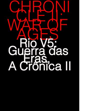
CHRONI
CLE II:
WAR OF 
AGES
Rio V5: 
Guerra das 
Eras,  
A Crônica II