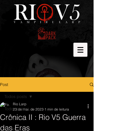
Post
Todos posts
Rio Larp
Todos posts
23 de mai. de 2023
1 min de leitura
Crônica II : Rio V5 Guerra
A Crônica
das Eras
Home